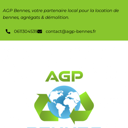
AGP Bennes, votre partenaire local pour la location de
bennes, agrégats & démolition.
0611304539
contact@agp-bennes.fr