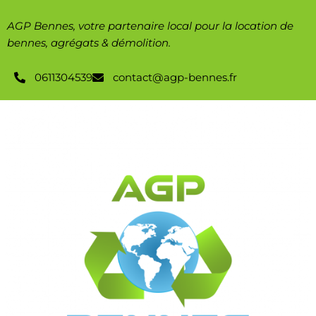
AGP Bennes, votre partenaire local pour la location de
bennes, agrégats & démolition.
0611304539
contact@agp-bennes.fr